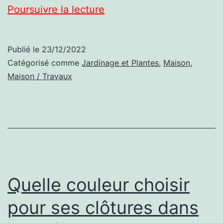
Sécheresse
Poursuivre la lecture
dans
les
Publié le
23/12/2022
Alpes-
Catégorisé comme
Jardinage et Plantes
,
Maison
,
Maritimes :
Maison / Travaux
le
débroussaillement
est
une
obligation
Quelle couleur choisir
pour ses clôtures dans