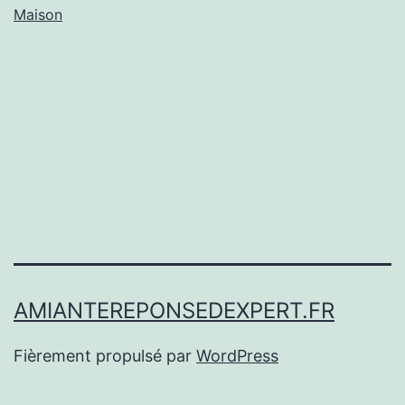
dans
Maison
le
jardin
?
AMIANTEREPONSEDEXPERT.FR
Fièrement propulsé par
WordPress