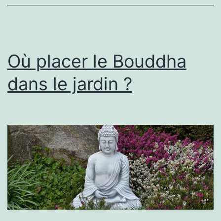
une
régio
mont
?
Où placer le Bouddha
dans le jardin ?