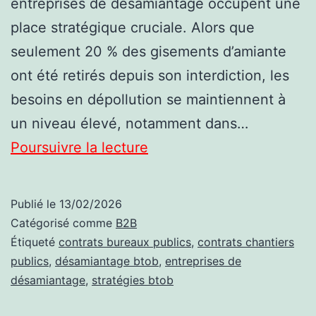
entreprises de désamiantage occupent une
place stratégique cruciale. Alors que
seulement 20 % des gisements d’amiante
ont été retirés depuis son interdiction, les
besoins en dépollution se maintiennent à
un niveau élevé, notamment dans…
Entreprises
Poursuivre la lecture
de
désamiantage
Publié le
13/02/2026
et
Catégorisé comme
B2B
stratégies
Étiqueté
contrats bureaux publics
,
contrats chantiers
publics
,
désamiantage btob
,
entreprises de
BtoB
désamiantage
,
stratégies btob
pour
contrats