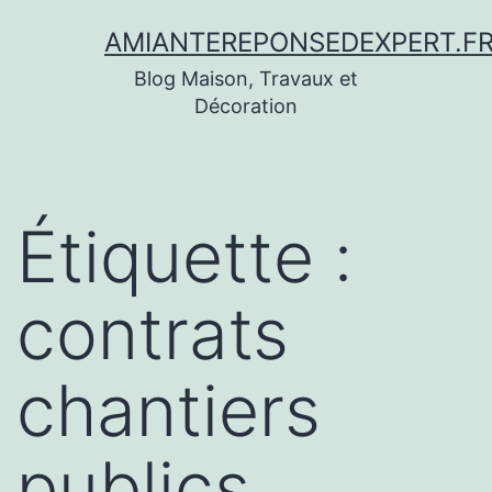
Aller
AMIANTEREPONSEDEXPERT.F
au
Blog Maison, Travaux et
contenu
Décoration
Étiquette :
contrats
chantiers
publics